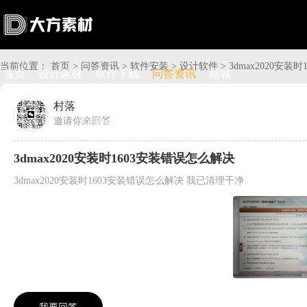
当前位置：
首页
>
问答资讯
>
软件安装
>
设计软件
>
3dmax2020安装
首页
设计素材
软件下载
问答资讯
商城
村落
邀请你来回答

搜索

上传赚钱

VIP

充值
登录
3dmax2020安装时1603安装错误怎么解决
3dmax2020安装时1603安装错误怎么解决 我已清理干净