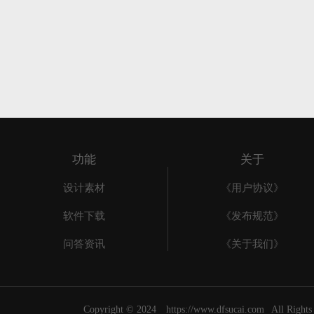
功能
关于
设计素材
《用户协议》
软件下载
《发布规范》
问答资讯
《关于我们》
Copyright © 2024
https://www.dfsucai.com
All Righ