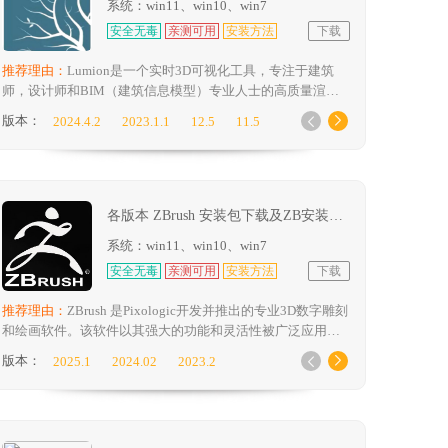
系统：win11、win10、win7
安全无毒
亲测可用
安装方法
下载
推荐理由：
Lumion是一个实时3D可视化工具，专注于建筑
师，设计师和BIM（建筑信息模型）专业人士的高质量渲染
和动画。该软件以其直观的用户界面和强大的渲染能力而闻
版本：
2024.4.2
2023.1.1
12.5
11.5


名，使用户无需深入的3D建模或渲染经验即可轻松创建逼真
11
10.5
10
的3D场景和动画。
各版本 ZBrush 安装包下载及ZB安装教程
系统：win11、win10、win7
安全无毒
亲测可用
安装方法
下载
推荐理由：
ZBrush 是Pixologic开发并推出的专业3D数字雕刻
和绘画软件。该软件以其强大的功能和灵活性被广泛应用于
3D建模、人物设计、游戏开发、影视特效等领域。
版本：
2025.1
2024.02
2023.2


2022.07
2021.5
2020.1
2019
2018