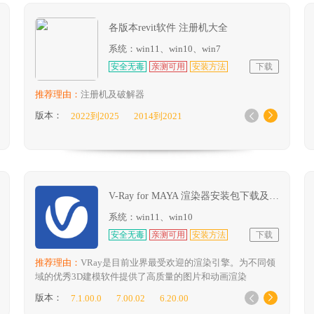
各版本revit软件 注册机大全
系统：win11、win10、win7
安全无毒
亲测可用
安装方法
下载
推荐理由：
注册机及破解器
版本：
2022到2025
2014到2021


V-Ray for MAYA 渲染器安装包下载及安装教程
系统：win11、win10
安全无毒
亲测可用
安装方法
下载
推荐理由：
VRay是目前业界最受欢迎的渲染引擎。为不同领
域的优秀3D建模软件提供了高质量的图片和动画渲染
版本：
7.1.00.0
7.00.02
6.20.00


5.2.00.2
5.1.0.21
5.0.02.2