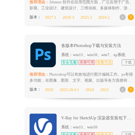
推荐理由：
3dsmax 软件在应用范围方面，广泛应用于广告、
Adobe Dreamweaver
Windows版本
苹
影视、工业设计、建筑设计、三维动画、多媒体制作、游
戏、等多方面
版本：
2027.1
2026.3
2025.3
2024.2


2023.3
2022.3
2021.3
2020
2019
2018
2017
2016
2015
2014
2013
2012
2011
2010
各版本Photoshop下载与安装方法
系统：win11、win10、win7、xp系统
安全无毒
亲测可用
安装方法
下载
推荐理由：
Photoshop可以有效地进行图片编辑工作。ps有很
多功能，在图像、图形、文字、视频、出版等各方面都有涉
及。
版本：
2026
2025.26.4.1
2024
2023


2022
2021
2020
2019
2018
2017
CC
CS6
CS5
CS4
CS3
CS2
PS 8
PS 7
V-Ray for SketchUp 渲染器安装包下载及安装教程
系统：win11、win10
安全无毒
亲测可用
安装方法
下载