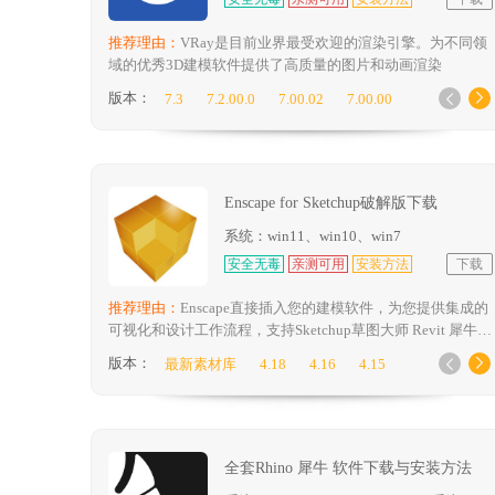
推荐理由：
VRay是目前业界最受欢迎的渲染引擎。为不同领
域的优秀3D建模软件提供了高质量的图片和动画渲染
版本：
7.3
7.2.00.0
7.00.02
7.00.00


6.20.04
6.20.03
6.10.00
6.00.03
6.00.01
5.2004
5.1003
5.1001
5.00.03
4.2002
4.00.01
3.6
3.4
Enscape for Sketchup破解版下载
系统：win11、win10、win7
安全无毒
亲测可用
安装方法
下载
推荐理由：
Enscape直接插入您的建模软件，为您提供集成的
可视化和设计工作流程，支持Sketchup草图大师 Revit 犀牛
Rhino
版本：
最新素材库
4.18
4.16
4.15


4.14
4.13.0.24
4.12.0.20
4.7.0.34
4.6.0.451
4.5.0.490
4.4.0.452
4.3.0.1186
4.2.1.88 40
4.1.0.2321
4.1.0.1388
3.5.6
全套Rhino 犀牛 软件下载与安装方法
3.2.0