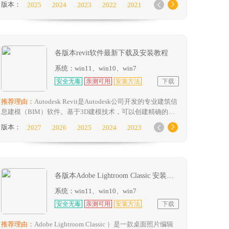
版本：
2025
2024
2023
2022
2021


像、视频、音频和其他类型的数字资产。它提供了一个直观
2020
2019
2018
2017
的用户界面，使用户能够轻松地查找、标记、评分、批处理
和导出他们需要的资产。
各版本revit软件最新下载及安装教程
系统：win11、win10、win7
安全无毒
亲测可用
安装方法
下载
推荐理由：
Autodesk Revit是Autodesk公司开发的专业建筑信
息建模（BIM）软件。基于3D建模技术，可以创建精确的建
筑元素模型，实现高质量的视觉呈现。
版本：
2027
2026
2025
2024
2023


2022
2021
2020
2019
2018
2017
2016
2015
2014
各版本Adobe Lightroom Classic 安装包下载及安装教程
系统：win11、win10、win7
安全无毒
亲测可用
安装方法
下载
推荐理由：
Adobe Lightroom Classic ）是一款桌面照片编辑