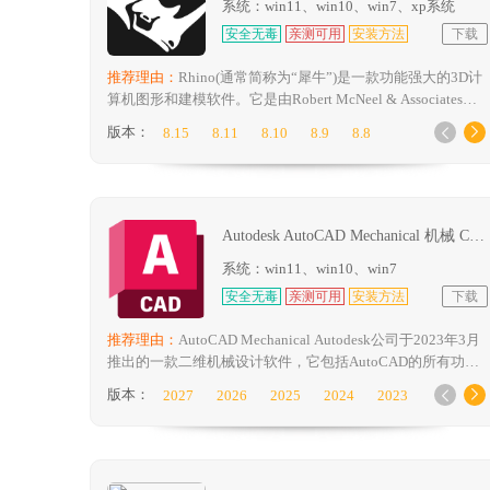
系统：win11、win10、win7、xp系统
安全无毒
亲测可用
安装方法
下载
推荐理由：
Rhino(通常简称为“犀牛”)是一款功能强大的3D计
算机图形和建模软件。它是由Robert McNeel & Associates开
发的，旨在为用户提供高效、灵活且易于学习的建模工具。
版本：
8.15
8.11
8.10
8.9
8.8


Rhino以其非统一的Rational b样条(NURBS)建模技术而闻
8.7
8.6
8.5
8.4
8.3
8.2
名，该技术允许用户创建高质量的表面和实体模型，这些模
8.1
8.0
7.9
7.2
7.1
6.3
型非常适合工业设计、产品设计、建筑设计、动画、逆向工
6.1
4.0
程和科学研究。
Autodesk AutoCAD Mechanical 机械 CAD软件下载与安装方法
系统：win11、win10、win7
安全无毒
亲测可用
安装方法
下载
推荐理由：
AutoCAD Mechanical Autodesk公司于2023年3月
推出的一款二维机械设计软件，它包括AutoCAD的所有功
能，以及基于标准的零件和工具库，是标准AutoCAD设计和
版本：
2027
2026
2025
2024
2023


二维绘图软件的强大扩展，具有制造、工程和机械设计部门
2022
2021
2020
2019
2018
以及参与数字原型工作流程的公司的专业功能，用于自动化
常见的机械CAD任务和加速机械设计过程。