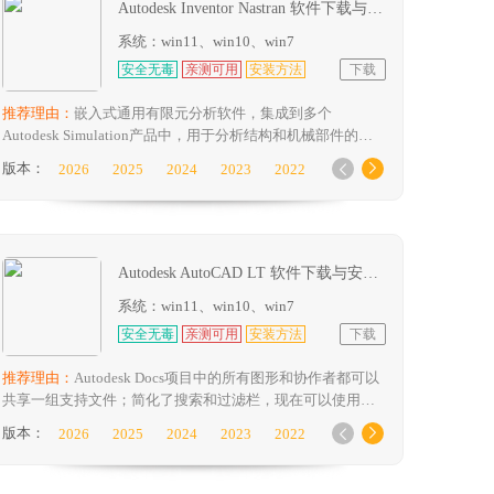
Autodesk Inventor Nastran 软件下载与安装方法
系统：win11、win10、win7
安全无毒
亲测可用
安装方法
下载
推荐理由：
嵌入式通用有限元分析软件，集成到多个
Autodesk Simulation产品中，用于分析结构和机械部件的线
性和非线性应力、动力学和传热特性
版本：
2026
2025
2024
2023
2022


2021
2020
Autodesk AutoCAD LT 软件下载与安装方法
系统：win11、win10、win7
安全无毒
亲测可用
安装方法
下载
推荐理由：
Autodesk Docs项目中的所有图形和协作者都可以
共享一组支持文件；简化了搜索和过滤栏，现在可以使用一
个按钮按时间、用户和特定活动过滤活动；在打开图形文件
版本：
2026
2025
2024
2023
2022


期间，光栅图像会在后台异步加载；增强了GPU文字的选择
2021
2020
2019
2018
效果，提高了显示质量；改进了与Windows系统打印机的兼
容性，从而更有效地处理自定义配置设置。