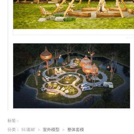
标签：
分类：
SU素材
>
室外模型
>
整体套模