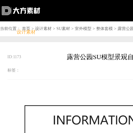
当前位置：
首页
>
设计素材
>
SU素材
>
室外模型
>
整体套模
>
露营公
首页
设计素材
软件下载
问答资讯
商城

搜索

上传赚钱

VIP

充值
登录
ID:1173
标签：