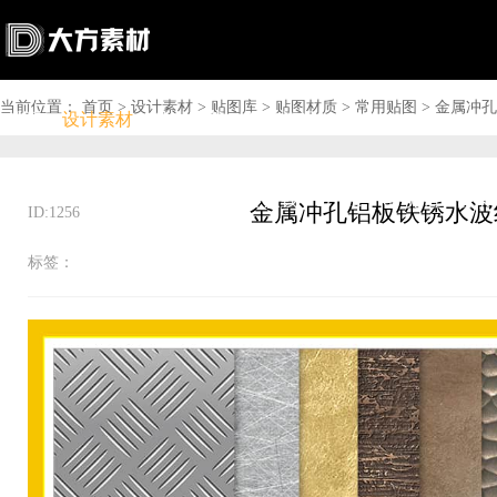
当前位置：
首页
>
设计素材
>
贴图库
>
贴图材质
>
常用贴图
>
金属冲孔
首页
设计素材
软件下载
问答资讯
商城

搜索

上传赚钱

VIP

充值
登录
ID:1256
标签：