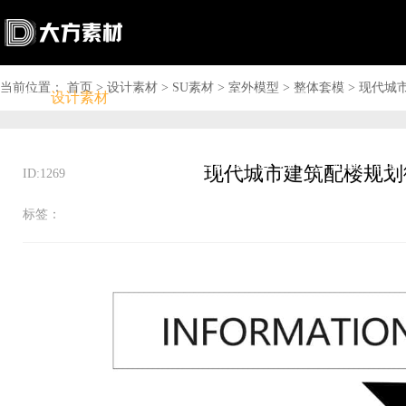
当前位置：
首页
>
设计素材
>
SU素材
>
室外模型
>
整体套模
>
现代城
首页
设计素材
软件下载
问答资讯
商城

搜索

上传赚钱

VIP

充值
登录
ID:1269
标签：