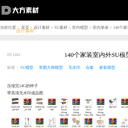
当前位置：
首页
>
设计素材
>
SU素材
>
室内模型
>
室内单体
>
140个
首页
设计素材
软件下载
问答资讯
商城

搜索

上传赚钱

VIP

充值
登录
ID:1441
标签：
SU模型
草图大师模型
无水印
合集
家装模型
压缩完14G的样子
带高清无水印成品图