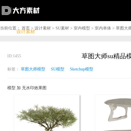
当前位置：
首页
>
设计素材
>
SU素材
>
室内模型
>
室内单体
>
草图大师s
首页
设计素材
软件下载
问答资讯
商城

搜索

上传赚钱

VIP

充值
登录
草图大师su精品模型
ID:1455
标签：
草图大师模型
SU模型
Sketchup模型
模型 加 无水印效果图