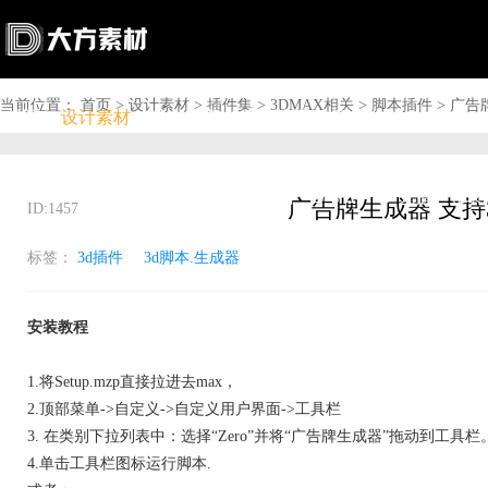
当前位置：
首页
>
设计素材
>
插件集
>
3DMAX相关
>
脚本插件
>
广告牌
首页
设计素材
软件下载
问答资讯
商城

搜索

上传赚钱

VIP

充值
登录
广告牌生成器 支持3
ID:1457
标签：
3d插件
3d脚本.生成器
安装教程
1.将Setup.mzp直接拉进去max，
2.顶部菜单->自定义->自定义用户界面->工具栏
3. 在类别下拉列表中：选择“Zero”并将“广告牌生成器”拖动到工具栏
4.单击工具栏图标运行脚本.