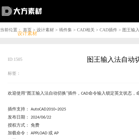
当前位置：
首页
>
设计素材
>
插件集
>
CAD相关
>
CAD插件
>
图王输入
首页
设计素材
软件下载
问答资讯
商城

搜索

上传赚钱

VIP

充值
登录
图王输入法自动切换
ID:1505
标签：
欢迎使用
“图王输入法自动切换”插件，
命令输入锁定英文状态，
CAD
插件支持：
AutoCAD2010~2025
发布日期：
2024/06/22
授权方式：
免费
加载命令：
或
APPLOAD
AP