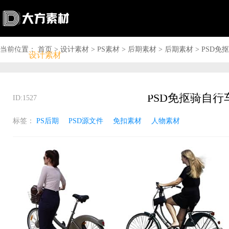
当前位置：
首页
>
设计素材
>
PS素材
>
后期素材
>
后期素材
>
PSD免
首页
设计素材
软件下载
问答资讯
商城

搜索

上传赚钱

VIP

充值
登录
PSD免抠骑自
ID:1527
标签：
PS后期
PSD源文件
免扣素材
人物素材