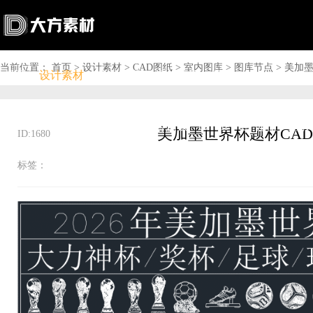
当前位置：
首页
>
设计素材
>
CAD图纸
>
室内图库
>
图库节点
>
美加墨
首页
设计素材
软件下载
问答资讯
商城

搜索

上传赚钱

VIP

充值
登录
ID:1680
标签：