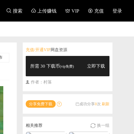

搜索

上传赚钱

VIP

充值
登录
充值/开通VIP
网盘资源
布
所需 30 下载币
立即下载
(vip免费)
作者：村落
分享免费下载
已成功分享
0
次
刷新


相关推荐
换一组