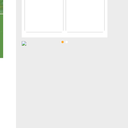
带Enscape材质，超实用SU单体模型库丨11个空间
中文字幕 | 初级教程Udemy - Animation with Corona & V-Ray in 3ds Max