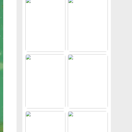
N多音效打包下载
室内家装su模型家具别墅新中式现代客厅餐厅卧室sketchup草图大师
3dsmax2024零基础入门到精通教程3dMAX使用教程
2025年壹品曹1-2月份vip会员视频课程平面设计方案解析