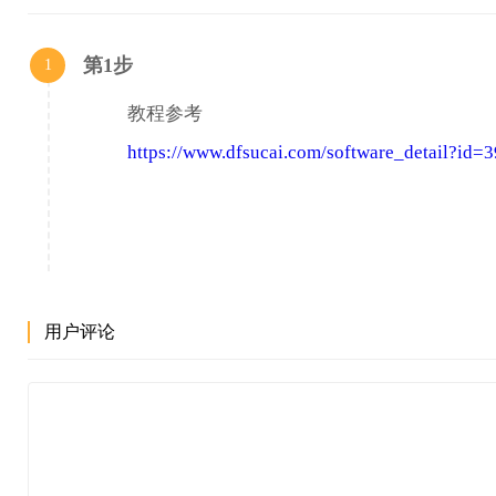
http://dds.autodesk.com/NET18SWDLD/2018/NAVMAN/19BF
D12CA3E5025F/SFX/Autodesk_Navisworks_Manage_2018_Multi
第1步
1
http://dds.autodesk.com/NET18SWDLD/2018/NAVMAN/19BF
D12CA3E5025F/SFX/Autodesk_Navisworks_Manage_2018_Multi
教程参考
https://www.dfsucai.com/software_detail?id=
用户评论