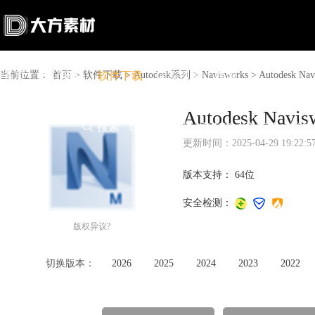
当前位置：
首页
设计素材
首页
>
软件下载
软件下载
>
Autodesk系列
问答资讯
>
Navisworks
商城
>
Autodesk 
Autodesk N

搜索

上传赚钱

VIP

充值
登录
更新时间：2025-04-29 19:22:5
版本支持：
64位
安全检测：
版权异议?
切换版本：
2026
2025
2024
2023
2022