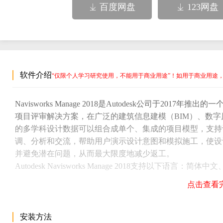
百度网盘
123网盘


软件介绍
“仅限个人学习研究使用，不能用于商业用途”！如用于商业用途
Navisworks Manage 2018是Autodesk公司于201
项目评审解决方案，在广泛的建筑信息建模（BIM）、数
的多学科设计数据可以组合成单个、集成的项目模型，支持
调、分析和交流，帮助用户演示设计意图和模拟施工，使设
并避免潜在问题，从而最大限度地减少返工。
Autodesk Navisworks Manage 2018支持以下语
语、朝鲜语、捷克语、西班牙语、意大利语、匈牙利语、波
点击查看
们在这里为大家整理出来，但无法保证下载地址长期有效，如果
Navisworks Manage 2018软件，请联系网站技术人员咨询
。
1、Autodesk Navisworks Manage 2018 64位多国语言版下
安装方法