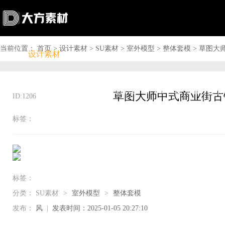
当前位置：
首页
>
设计素材
>
SU素材
>
室外模型
>
整体套模
>
草图大
首页
设计素材
软件下载
问答资讯
商城

搜索

上传赚钱

VIP

充值
登录
ID:1206
标签：
标签：
分类：
SU素材
>
室外模型
>
整体套模
发布：
风
|
发表时间：2025-01-05 20:27:10