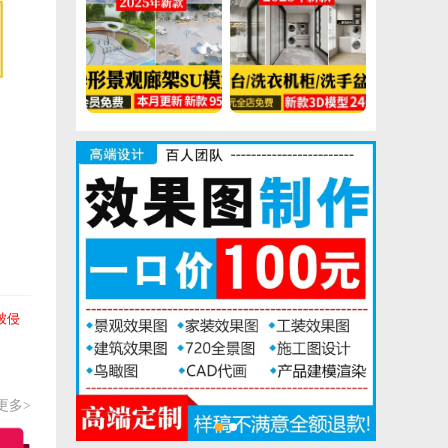
现代公园广场异形廊架长廊亭子景观构筑物小品草图大师SU模型素材
家装室内阳台洗衣机柜子组合卫生间洗手盆柜3D模型3Dmax素材
被侵
更多>