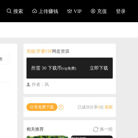

搜索

上传赚钱

VIP

充值
登录
充值/开通VIP
网盘资源
布
所需 30 下载币
立即下载
(vip免费)
作者：风
分享免费下载
已成功分享
0
次
刷新


相关推荐
换一组