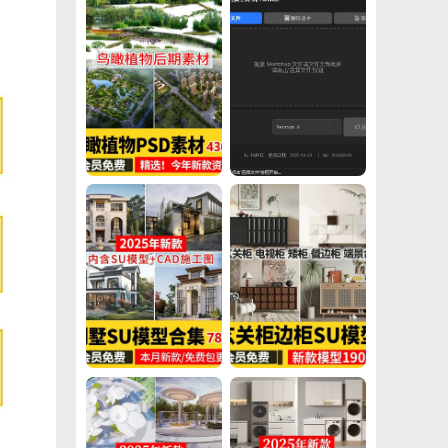
鸟瞰植物PSD分层素材合集景观园林建筑设计后期效果图树木ps花草
SketchUp SKP模型版本快速转换工具 支持草图大师2025
别墅建筑SU模型CAD施工图配套度假村外观民宿独栋自建房草图大师
草图大师现代轻奢侘寂玄关柜边柜装饰柜端景台挂画摆件组合SU模型