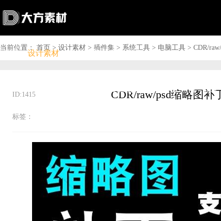
当前位置：
首页
>
设计素材
>
插件集
>
系统工具
>
电脑工具
>
CDR/ra
首页
设计素材
软件下载
问答资讯
商城

搜索

上传赚钱

VIP

充值
登录
ID:1415
标签：