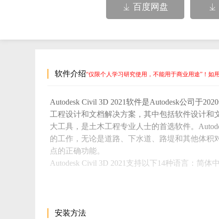
百度网盘


软件介绍
“仅限个人学习研究使用，不能用于商业用途”！如
Autodesk Civil 3D 2021软件是Autode
工程设计和文档解决方案，其中包括软件设计和文
大工具，是土木工程专业人士的首选软件。Autodesk
的工作，无论是道路、下水道、路堤和其他体积
点的正确功能。
Autodesk Civil 3D 2021支持以下14
朝鲜语、西班牙语、俄罗斯语、意大利语、捷克
里为大家整理出来，如果有朋友需要安装Autodesk C
1、Autodesk Civil 3D 2021 64位简体中文版下
https://trial2.autodesk.com/NetSWDLD/2021/CIV
安装方法