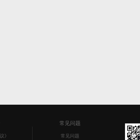
D/0D2218DA-4880-4681-B20B-
ese_Win_64bit_dlm_002_003.sfx.exe
D/0D2218DA-4880-4681-B20B-
ese_Win_64bit_dlm_003_003.sfx.exe
址：
D/09663E64-B128-45B1-ACC8-
an_Win_64bit_dlm_001_003.sfx.exe
D/09663E64-B128-45B1-ACC8-
an_Win_64bit_dlm_002_003.sfx.exe
D/09663E64-B128-45B1-ACC8-
an_Win_64bit_dlm_003_003.sfx.exe
载地址：
D/6C4B5065-4280-4E5C-9AE1-
sh_Win_64bit_dlm_001_003.sfx.exe
D/6C4B5065-4280-4E5C-9AE1-
sh_Win_64bit_dlm_002_003.sfx.exe
于
常见问题
D/6C4B5065-4280-4E5C-9AE1-
议》
常见问题
sh_Win_64bit_dlm_003_003.sfx.exe