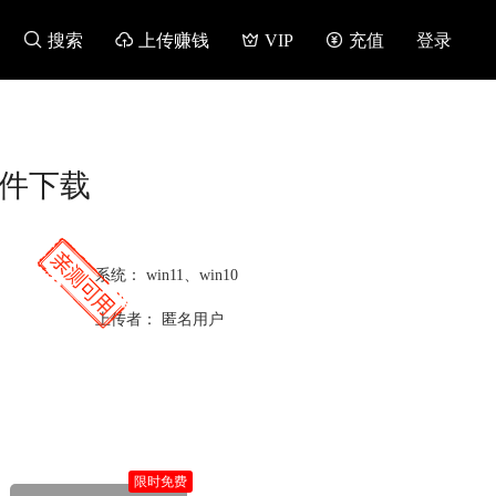

搜索

上传赚钱

VIP

充值
登录
言版软件下载
系统：
win11、win10
上传者：
匿名用户
限时免费