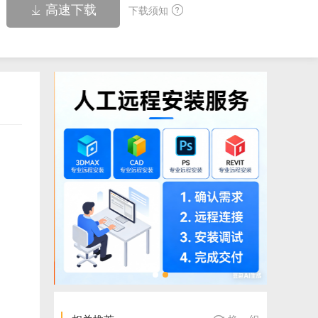
高速下载


下载须知