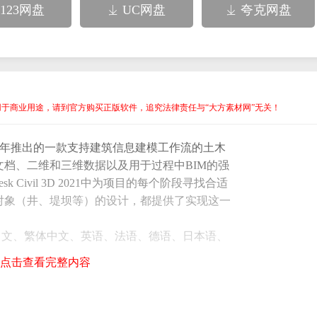
123网盘
UC网盘
夸克网盘


用于商业用途，请到官方购买正版软件，追究法律责任与“大方素材网”无关！
sk公司于2020年推出的一款支持建筑信息建模工作流的土木
档、二维和三维数据以及用于过程中BIM的强
 Civil 3D 2021中为项目的每个阶段寻找合适
对象（井、堤坝等）的设计，都提供了实现这一
种语言：简体中文、繁体中文、英语、法语、德语、日本语、
语、波兰语、匈牙利语、葡萄牙巴西语。我们这
点击查看完整内容
ivil 3D 2021软件，请联系网站技术人员。
载地址：
3D/842BA186-EAE6-4DB5-A1E9-