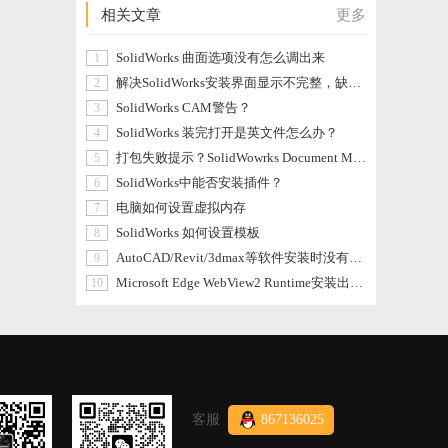
相关文章
更多
SolidWorks 曲面选项没有怎么调出来
1
解决SolidWorks安装界面显示不完整，缺少勾选【我接受SolidWorks条款】
2
SolidWorks CAM警告？
3
SolidWorks 装完打开是英文件怎么办？
4
打包失败提示？SolidWowrks Document Manager库无效。请与您的管理员联系。
5
SolidWorks中能否安装插件？
6
电脑如何设置虚拟内存
7
SolidWorks 如何设置模板
8
AutoCAD/Revit/3dmax等软件安装时没有反应或是报错103的处理方法
9
Microsoft Edge WebView2 Runtime安装出错方法
10
客服
867136025