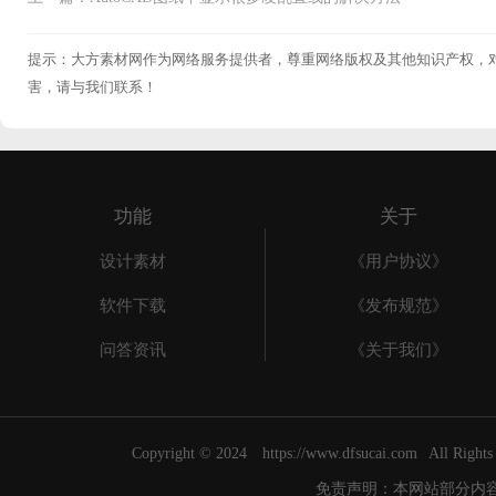
提示：大方素材网作为网络服务提供者，尊重网络版权及其他知识产权，
害，请与我们联系！
功能
关于
设计素材
《用户协议》
软件下载
《发布规范》
问答资讯
《关于我们》
Copyright © 2024
https://www.dfsucai.com
All Righ
免责声明：本网站部分内