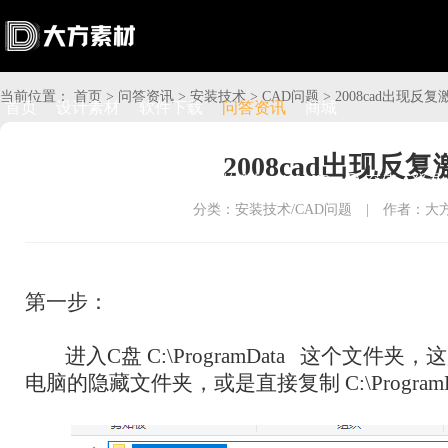
当前位置：
首页
>
问答资讯
>
安装技术
>
CAD问题
>
2008cad出现
首页
设计素材
软件下载
问答资讯
商城
2008cad出现

搜索

上传赚钱

VIP

充值
登录
分类：安装技术/CAD问题
|
作者：大
第一步：
进入C盘
C:\ProgramData 这个
电脑的隐藏文件夹，或是直接复制
C:\Progra